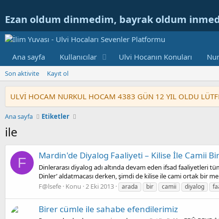
Ezan oldum dinmedim, bayrak oldum inme
Ana sayfa
Kullanıcılar
Ulvi Hocanın Konuları
Nur
Son aktivite
Kayıt ol
ULVİ HOCAM NURKUL HOCAM 4383 GÜN 12 YIL OLDU LÜTFEN GE
Ana sayfa
Etiketler
ile
Mardin'de Diyalog Faaliyeti – Kilise İle Camii Bi
F
Dinlerarası diyalog adı altında devam eden ifsad faaliyetleri tüm
Dinler’ aldatmacası derken, şimdi de kilise ile cami ortak bir me
F@lsefe
Konu
2 Eki 2013
arada
bir
camii
diyalog
fa
Birer cümle ile sahabe efendilerimiz