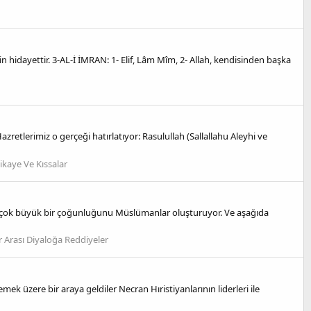
n hidayettir. 3-AL-İ İMRAN: 1- Elif, Lâm Mîm, 2- Allah, kendisinden başka
etlerimiz o gerçeği hatırlatıyor: Rasulullah (Sallallahu Aleyhi ve
ikaye Ve Kıssalar
rın çok büyük bir çoğunluğunu Müslümanlar oluşturuyor. Ve aşağıda
r Arası Diyaloğa Reddiyeler
ek üzere bir araya geldiler Necran Hıristiyanlarının liderleri ile