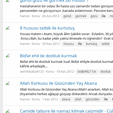
gönül gözü ile görmek bu mudur ?
Hastahanenin bir odası: İki hasta uzu zamandır tedavi görüyo
pencereden ne görüyorsun ,banada anlatırmısın. Pencere kenarı
hanne
Konu
26 Ara 2012
gönül
görmek
gözü
ile
m
8 hususu tatbik ile kurtuluş.
Hocası Hatem-i Asam, büyük âlim Şakik’e sorar: -Evladım, 30 y
-İnna Lillah, bu kadar yıldır yalnız 8mesele mi öğrendin? -Evet 
hanne
Konu
29 Kas 2012
hususu
ile
kurtuluş
tatbik
Bid’at ehli ile dostluk kurmak
Bid’at ehli ile dostluk kurmak Sual: Bid’at ehliyle dostluk kurma
kâfirle arkadaşlık...
semihbaba4125
Konu
19 Kas 2012
bid&#8217at
dostluk
Allah Korkusu ile Gözünden Yaş Akana
Allah Korkusu ile Gözünden Yaş Akana (Allah’ı anarken, Allah 
(Kıyamette herkes ağlayıp gözyaşı dökecektir. Ancak dünyada Al
hanne
Konu
1 Kas 2012
akana
allah
gözünden
ile
Camide tabure ile namaz kılmak caizmidir - 