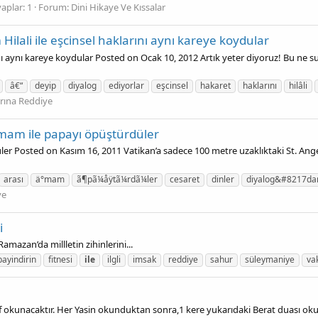
aplar: 1
Forum:
Dini Hikaye Ve Kıssalar
Hilali ile eşcinsel haklarını aynı kareye koydular
rını aynı kareye koydular Posted on Ocak 10, 2012 Artık yeter diyoruz! Bu ne su
â€“
deyip
diyalog
ediyorlar
eşcinsel
hakaret
haklarını
hilâli
arına Reddiye
 İmam ile papayı öpüştürdüler
üler Posted on Kasım 16, 2011 Vatikan’a sadece 100 metre uzaklıktaki St. Ang
arası
ä°mam
ã¶pã¼åÿtã¼rdã¼ler
cesaret
dinler
diyalog&#8217da
ye
i
an’da millletin zihinlerini...
bayindirin
fitnesi
ile
ilgli
imsak
reddiye
sahur
süleymaniye
vak
 okunacaktır. Her Yasin okunduktan sonra,1 kere yukarıdaki Berat duası okun