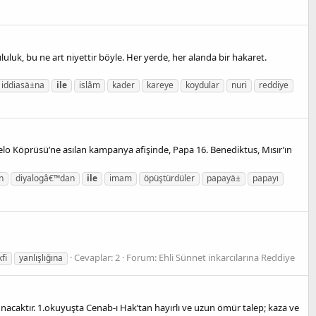
luluk, bu ne art niyettir böyle. Her yerde, her alanda bir hakaret.
iddiasä±na
ile
islâm
kader
kareye
koydular
nuri
reddiye
elo Köprüsü’ne asılan kampanya afişinde, Papa 16. Benediktus, Mısır’ın
n
diyalogâ€™dan
ile
imam
öpüştürdüler
papayä±
papayı
Cevaplar: 2
Forum:
Ehli Sünnet inkarcılarına Reddiye
fi
yanlışlığına
acaktır. 1.okuyuşta Cenab-ı Hak’tan hayırlı ve uzun ömür talep; kaza ve