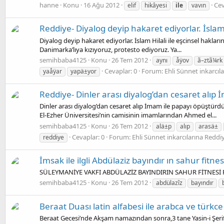
hanne
Konu
16 Ağu 2012
Cev
elif
hikâyesi
ile
vavın
Reddiye- Diyalog deyip hakaret ediyorlar. İslam 
Diyalog deyip hakaret ediyorlar. İslam Hilali ile eşcinsel hakla
Danimarka’lıya kızıyoruz, protesto ediyoruz. Ya...
semihbaba4125
Konu
26 Tem 2012
aynı
åÿov
ã–ztã¼rk
Cevaplar: 0
Forum:
Ehli Sünnet inkarcıl
yaåÿar
yapä±yor
Reddiye- Dinler arası diyalog’dan cesaret alıp
Dinler arası diyalog’dan cesaret alıp İmam ile papayı öpüştürd
El-Ezher Üniversitesi’nin camisinin imamlarından Ahmed el...
semihbaba4125
Konu
26 Tem 2012
alä±p
alıp
arasä±
Cevaplar: 0
Forum:
Ehli Sünnet inkarcılarına Reddi
reddiye
İmsak ile ilgli Abdülaziz bayındır ın sahur fitnes
SÜLEYMANİYE VAKFI ABDÜLAZİZ BAYINDIRIN SAHUR FİTNESİ Ramaz
semihbaba4125
Konu
26 Tem 2012
abdülazîz
bayındır
Beraat Duası latin alfabesi ile arabca ve türkce
Beraat Gecesi’nde Akşam namazından sonra,3 tane Yasin-i Şerif