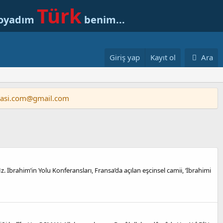
Türk
soyadım
benim...
Giriş yap
Kayıt ol
Ara
vasi.com@gmail.com
z. İbrahim’in Yolu Konferansları, Fransa’da açılan eşcinsel camii, ‘İbrahimi