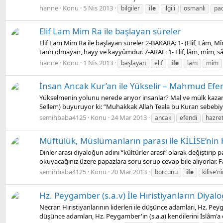
hanne
Konu
5 Nis 2013
bilgiler
ile
ilgili
osmanlı
pad
Elif Lam Mim Ra ile başlayan süreler
Elif Lam Mim Ra ile başlayan süreler 2-BAKARA: 1- (Elif, Lâm, Mî
tanrı olmayan, hayy ve kayyûmdur. 7-ARAF: 1- Elif, lâm, mîm, sâd
hanne
Konu
1 Nis 2013
başlayan
elif
ile
lam
mîm
İnsan Ancak Kur’an ile Yükselir – Mahmud Efen
Yükselmenin yolunu nerede arıyor insanlar? Mal ve mülk kazanma
Sellem) buyuruyor ki: ”Muhakkak Allah Teala bu Kuran sebebiyle
semihbaba4125
Konu
24 Mar 2013
ancak
efendi
hazret
Müftülük, Müslümanların parası ile KİLİSE’ni
Dinler arası diyaloğun adını “kültürler arası” olarak değişti
okuyacağınız üzere papazlara soru sorup cevap bile alıyorlar. 
semihbaba4125
Konu
20 Mar 2013
borcunu
ile
kilise’n
Hz. Peygamber (s.a.v) İle Hıristiyanların Diyal
Necran Hıristiyanlarının liderleri ile düşünce adamları, Hz. Pey
düşünce adamları, Hz. Peygamber'in (s.a.a) kendilerini İslâm'a 