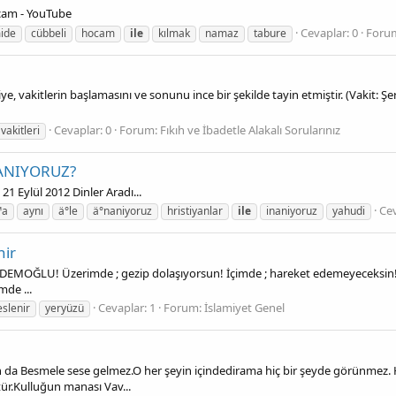
cam - YouTube
Cevaplar: 0
Foru
ide
cübbeli
hocam
ile
kılmak
namaz
tabure
akitlerin başlamasını ve sonunu ince bir şekilde tayin etmiştir. (Vakit: Şer’a
Cevaplar: 0
Forum:
Fıkıh ve İbadetle Alakalı Sorularınız
vakitleri
İNANIYORUZ?
Eylül 2012 Dinler Aradı...
Cev
™a
aynı
ä°le
ä°naniyoruz
hristiyanlar
ile
inaniyoruz
yahudi
nir
ĞLU! Üzerimde ; gezip dolaşıyorsun! İçimde ; hareket edemeyeceksin! Üze
mde ...
Cevaplar: 1
Forum:
İslamiyet Genel
eslenir
yeryüzü
n da Besmele sese gelmez.O her şeyin içindedirama hiç bir şeyde görünmez. H
ür.Kulluğun manası Vav...