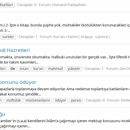
Cevaplar: 0
Forum:
Osmanlı Padişahları
isahlari
m.) 2- İşte o kitap, bunda şüphe yok, müttakiler (kötülükten korunacaklar) içi
. 2-...
Cevaplar: 1
Forum:
Kur'an-ı Kerim ( Arapça - Latince )
sureler
di Hazretleri
kta, üniversite okumakta. Halbuki unutulan bir gerçek var… İşte Efendi Hazr
 bir takım kavimleri...
Cevaplar: 1
Forum:
Dini H
leri
ile
insan
kur’an
mahmud
yükselir
n borcunu ödüyor
rip papazlarla toplanmaya devam ediyorlar. Ama nedense toplantıya katılanla
Fakat konumuz şimdilik...
Cevaplar: 0
Forum:
Dinle
in
müftülük
müslümanların
ödüyor
parası
oğu
gamber'in (s.a.a) kendilerini İslâm'a çağırmayı içeren mektup konusunu incelem
çağırmayı içeren...