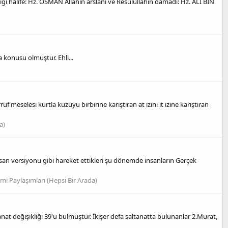
ği halîfe: Hz. OSMAN Allahın arslanı ve Resûlullahın dâmâdı: Hz. ALİ BİN
 konusu olmuştur. Ehli...
 meselesi kurtla kuzuyu birbirine karıştıran at izini it izine karıştıran
a)
insan versiyonu gibi hareket ettikleri şu dönemde insanların Gerçek
lmi Paylaşımları (Hepsi Bir Arada)
tanat değişikliği 39'u bulmuştur. İkişer defa saltanatta bulunanlar 2.Murat,