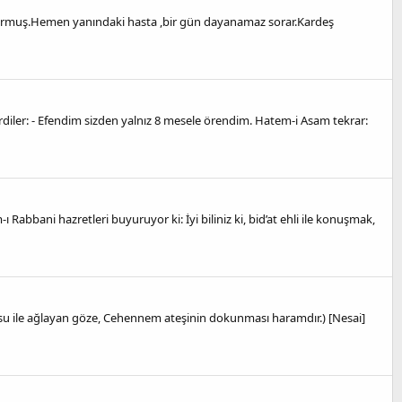
uyormuş.Hemen yanındaki hasta ,bir gün dayanamaz sorar.Kardeş
diler: - Efendim sizden yalnız 8 mesele örendim. Hatem-i Asam tekrar:
Rabbani hazretleri buyuruyor ki: İyi biliniz ki, bid’at ehli ile konuşmak,
usu ile ağlayan göze, Cehennem ateşinin dokunması haramdır.) [Nesai]