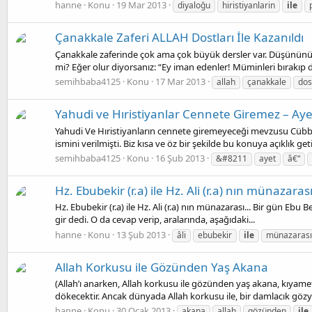
hanne
Konu
19 Mar 2013
diyaloğu
hiristiyanlarin
ile
Çanakkale Zaferi ALLAH Dostları İle Kazanıldı
Çanakkale zaferinde çok ama çok büyük dersler var. Düşününüz! 
mi? Eğer olur diyorsanız: “Ey iman edenler! Müminleri bırakıp d
semihbaba4125
Konu
17 Mar 2013
allah
çanakkale
dos
Yahudi ve Hıristiyanlar Cennete Giremez – Ayet 
Yahudi Ve Hıristiyanların cennete giremeyeceği mevzusu Cübbe
ismini verilmişti. Biz kısa ve öz bir şekilde bu konuya açıklık geti
semihbaba4125
Konu
16 Şub 2013
&#8211
ayet
â€“
Hz. Ebubekir (r.a) ile Hz. Ali (r.a) nın münazarası
Hz. Ebubekir (r.a) ile Hz. Ali (r.a) nın münazarası... Bir gün Ebu Beki
gir dedi. O da cevap verip, aralarında, aşağıdaki...
hanne
Konu
13 Şub 2013
âli
ebubekir
ile
münazarası
Allah Korkusu ile Gözünden Yaş Akana
(Allah’ı anarken, Allah korkusu ile gözünden yaş akana, kıyam
dökecektir. Ancak dünyada Allah korkusu ile, bir damlacık gözya
hanne
Konu
30 Ocak 2013
akana
allah
gözünden
ile