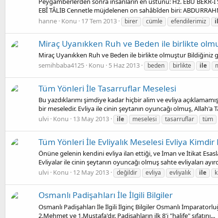
Peygamberlerden sonra insanların en üstünü: Hz. EBÛ BEKR-İ SID
EBÎ TÂLİB Cennetle müjdelenen on sahâbîden biri: ABDURRAH
hanne
Konu
17 Tem 2013
birer
cümle
efendilerimiz
i
Miraç Uyanıkken Ruh ve Beden ile birlikte olm
Miraç Uyanıkken Ruh ve Beden ile birlikte olmuştur Bildiğiniz g
semihbaba4125
Konu
5 Haz 2013
beden
birlikte
ile
Tüm Yönleri İle Tasarruflar Meselesi
Bu yazdıklarımı şimdiye kadar hiçbir alim ve evliya açıklamamış 
bir meseledir. Evliya ile cinin şeytanın oyuncağı olmuş, Allah'a T
ulvi
Konu
13 May 2013
ile
meselesi
tasarruflar
tüm
Tüm Yönleri İle Evliyalık Meselesi Evliya Kimdir
Önüne gelenin kendini evliya ilan ettiği, ve İman ve İtikat Esa
Evliyalar ile cinin şeytanın oyuncağı olmuş sahte evliyaları ayırd
ulvi
Konu
12 May 2013
değildir
evliya
evliyalık
ile
k
Osmanlı Padişahları İle İlgili Bilgiler
Osmanlı Padişahları İle İlgili İlginç Bilgiler Osmanlı İmparatorl
2.Mehmet ve 1.Mustafa'dır. Padişahların ilk 8'i "halife" sıfatını...