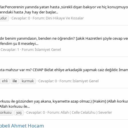
rlar.Pencerenin yanında yatan hasta ,sürekli dışarı bakıyor ve hiç konuşm
ndaki hasta ,hay hay der başlar...
Cevaplar: 0
Forum:
Dini Hikaye Ve Kıssalar
udur
ıldır benim yanımdasın, benden ne öğrendin? Şakik Hazretleri şöyle cevap ver
efendim şu 8 meseleyi...
Cevaplar: 1
Forum:
İslamiyet Genel
kta mahzur var mı? CEVAP Bid’at ehliye arkadaşlık yapmak caiz değildir. İmam-ı 
Cevaplar: 0
Forum:
İslamiyet Genel
ehli
ile
kurmak
korkusu ile gözünden yaş akana, kıyamette azap olmaz.) [Hakim] (Allah kork
lah korkusu ile...
Cevaplar: 0
Forum:
Allah ( Celle Celalühu ) Severler
korkusu
yaş
Cübbeli Ahmet Hocam