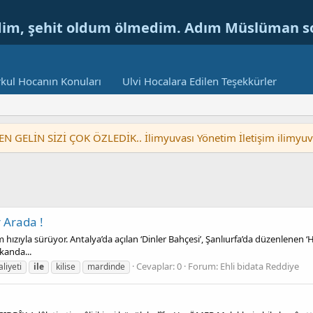
dim, şehit oldum ölmedim. Adım Müslüman 
kul Hocanın Konuları
Ulvi Hocalara Edilen Teşekkürler
LİN SİZİ ÇOK ÖZLEDİK.. İlimyuvası Yönetim İletişim ilimyu
r Arada !
 hızıyla sürüyor. Antalya’da açılan ‘Dinler Bahçesi’, Şanlıurfa’da düzenlenen ‘H
kanda...
Cevaplar: 0
Forum:
Ehli bidata Reddiye
aliyeti
ile
kilise
mardinde