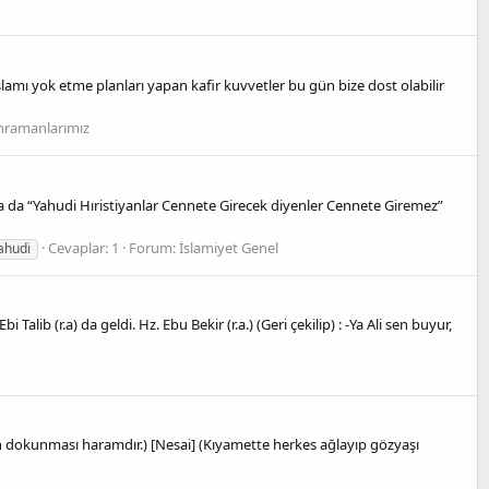
lamı yok etme planları yapan kafir kuvvetler bu gün bize dost olabilir
hramanlarımız
a da “Yahudi Hıristiyanlar Cennete Girecek diyenler Cennete Giremez”
Cevaplar: 1
Forum:
İslamiyet Genel
ahudi
i Talib (r.a) da geldi. Hz. Ebu Bekir (r.a.) (Geri çekilip) : -Ya Ali sen buyur,
n dokunması haramdır.) [Nesai] (Kıyamette herkes ağlayıp gözyaşı