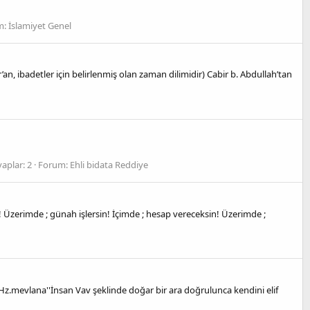
m:
İslamiyet Genel
n, ibadetler için belirlenmiş olan zaman dilimidir) Cabir b. Abdullah’tan
aplar: 2
Forum:
Ehli bidata Reddiye
rimde ; günah işlersin! İçimde ; hesap vereceksin! Üzerimde ;
z.mevlana''İnsan Vav şeklinde doğar bir ara doğrulunca kendini elif