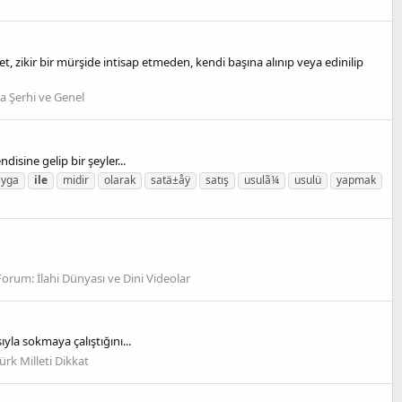
Evet, zikir bir mürşide intisap etmeden, kendi başına alınıp veya edinilip
 Şerhi ve Genel
isine gelip bir şeyler...
eyga
ile
midir
olarak
satä±åÿ
satış
usulã¼
usulü
yapmak
Forum:
İlahi Dünyası ve Dini Videolar
yla sokmaya çalıştığını...
ürk Milleti Dikkat