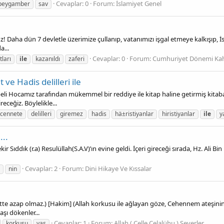
Cevaplar: 0
Forum:
İslamiyet Genel
peygamber
sav
Daha dün 7 devletle üzerimize çullanıp, vatanımızı işgal etmeye kalkışıp, İs
a...
Cevaplar: 0
Forum:
Cumhuriyet Dönemi Ka
tları
ile
kazanıldı
zaferi
ve Hadis delilleri ile
li Hocamız tarafından mükemmel bir reddiye ile kitap haline getirmiş kitab
receğiz. Böylelikle...
cennete
delilleri
giremez
hadis
hä±ristiyanlar
hiristiyanlar
ile
y
...
r Sıddık (r.a) Resulüllah(S.A.V)’ın evine geldi. İçeri gireceği sırada, Hz. Ali Bin Eb
Cevaplar: 2
Forum:
Dini Hikaye Ve Kıssalar
nin
ette azap olmaz.) [Hakim] (Allah korkusu ile ağlayan göze, Cehennem ateşini
şı dökenler...
Cevaplar: 1
Forum:
Allah ( Celle Celalühu ) Severler
korkusu
yaş