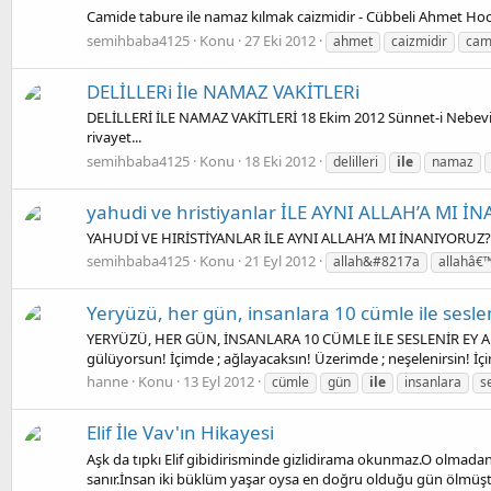
Camide tabure ile namaz kılmak caizmidir - Cübbeli Ahmet Ho
semihbaba4125
Konu
27 Eki 2012
ahmet
caizmidir
cam
DELİLLERi İle NAMAZ VAKİTLERi
DELİLLERİ İLE NAMAZ VAKİTLERİ 18 Ekim 2012 Sünnet-i Nebeviye, v
rivayet...
semihbaba4125
Konu
18 Eki 2012
delilleri
ile
namaz
yahudi ve hristiyanlar İLE AYNI ALLAH’A MI 
YAHUDİ VE HIRİSTİYANLAR İLE AYNI ALLAH’A MI İNANIYORUZ? 21 
semihbaba4125
Konu
21 Eyl 2012
allah&#8217a
allahâ€
Yeryüzü, her gün, insanlara 10 cümle ile sesle
YERYÜZÜ, HER GÜN, İNSANLARA 10 CÜMLE İLE SESLENİR EY ADEMO
gülüyorsun! İçimde ; ağlayacaksın! Üzerimde ; neşelenirsin! İçi
hanne
Konu
13 Eyl 2012
cümle
gün
ile
insanlara
s
Elif İle Vav'ın Hikayesi
Aşk da tıpkı Elif gibidirisminde gizlidirama okunmaz.O olmada
sanır.İnsan iki büklüm yaşar oysa en doğru olduğu gün ölmüşt