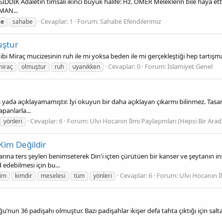
DÎK Adâletin timsâli ikinci büyük halîfe: Hz. ÖMER Meleklerin bile hayâ etti
MAN...
Cevaplar: 1
Forum:
Sahabe Efendilerimiz
le
sahabe
uştur
ibi Miraç mucizesinin ruh ile mi yoksa beden ile mi gerçekleştiği hep tartışma
Cevaplar: 0
Forum:
İslamiyet Genel
miraç
olmuştur
ruh
uyanıkken
yada açıklayamamıştır. İyi okuyun bir daha açıklayan çıkarmı bilinmez. Tasarruf
apanlarla...
Cevaplar: 6
Forum:
Ulvi Hocanın İlmi Paylaşımları (Hepsi Bir Arad
yönleri
 Kim Değildir
slarına ters şeyleri benimseterek Din'i içten çürütüen bir kanser ve şeytanın 
 edebilmesi için bu...
Cevaplar: 6
Forum:
Ulvi Hocanın İ
im
kimdir
meselesi
tüm
yönleri
uğu’nun 36 padişahı olmuştur. Bazı padişahlar ikişer defa tahta çıktığı için sal