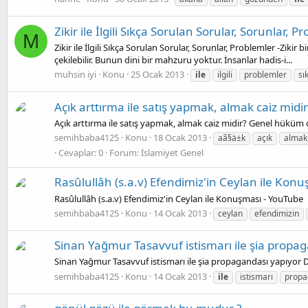
Zikir ile İlgili Sıkça Sorulan Sorular, Sorunlar, P
M
Zikir ile İlgili Sıkça Sorulan Sorular, Sorunlar, Problemler -Ziki
çekilebilir. Bunun dini bir mahzuru yoktur. İnsanlar hadis-i...
muhsin iyi
Konu
25 Ocak 2013
ile
ilgili
problemler
sı
Açık arttırma ile satış yapmak, almak caiz midir
Açık arttırma ile satış yapmak, almak caiz midir? Genel hüküm ola
semihbaba4125
Konu
18 Ocak 2013
aã§ä±k
açık
almak
Cevaplar: 0
Forum:
İslamiyet Genel
Rasûlullâh (s.a.v) Efendimiz'in Ceylan ile Kon
Rasûlullâh (s.a.v) Efendimiz'in Ceylan ile Konuşması - YouTube
semihbaba4125
Konu
14 Ocak 2013
ceylan
efendimizin
Sinan Yağmur Tasavvuf istismarı ile şia propag
Sinan Yağmur Tasavvuf istismarı ile şia propagandası yapıyor De
semihbaba4125
Konu
14 Ocak 2013
ile
istismarı
propa