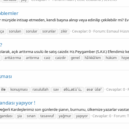
roblemler
r bir mürşide intisap etmeden, kendi başına alınıp veya edinilip çekilebilir mi? 
Cevaplar: 0
Forum:
Esmaul Hüsna
kça
sorulan
sorular
sorunlar
zikir
?
rak, açık arttırma usulü ile satış caizdir. Hz.Peygamber (S.A.V.) Efendimiz kend
arttä±rma
arttırma
caiz
caizdir
genel
hã¼kã¼m
hüküm
hzp
uşması
Cevaplar: 0
ile
konuşması
rasulullah
sav
ø§ù„ø£ùˆù„
ø±ø¨ùšø¹
andası yapıyor !
ğerli Kardeşlerimiz son günlerde şianın, burnunu, ülkemize yazarlar vasıtası
Cevaplar: 0
Forum:
T
gandası
şia
sınan
tasavvuf
yağmur
yapıyor