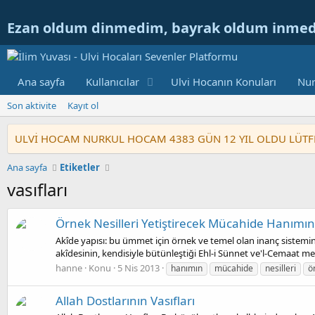
Ezan oldum dinmedim, bayrak oldum inme
Ana sayfa
Kullanıcılar
Ulvi Hocanın Konuları
Nur
Son aktivite
Kayıt ol
ULVİ HOCAM NURKUL HOCAM 4383 GÜN 12 YIL OLDU LÜTFEN GE
Ana sayfa
Etiketler
vasıfları
Örnek Nesilleri Yetiştirecek Mücahide Hanımın 
Akîde yapısı: bu ümmet için örnek ve temel olan inanç sisteminin 
akîdesinin, kendisiyle bütünleştiği Ehl-i Sünnet ve'l-Cemaat 
hanne
Konu
5 Nis 2013
hanımın
mücahide
nesilleri
ö
Allah Dostlarının Vasıfları