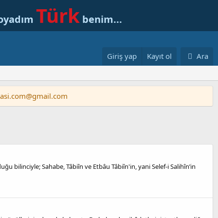
Türk
soyadım
benim...
Giriş yap
Kayıt ol
Ara
vasi.com@gmail.com
u bilinciyle; Sahabe, Tâbiîn ve Etbâu Tâbiîn'in, yani Selef-i Salihîn’in