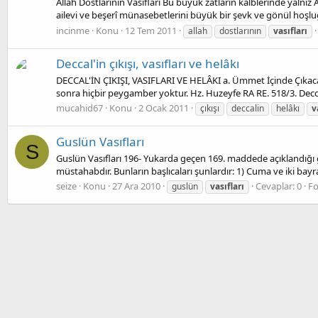
Allah Dostlarının Vasıfları Bu büyük zatların kalblerinde yalnız 
ailevi ve beşerî münasebetlerini büyük bir şevk ve gönül hoşluğ
incinme
Konu
12 Tem 2011
allah
dostlarının
vasıfları
Deccal'in çıkışı, vasıfları ve helâkı
DECCAL'İN ÇIKIŞI, VASIFLARI VE HELÂKI a. Ümmet İçinde Çıkaca
sonra hiçbir peygamber yoktur. Hz. Huzeyfe RA RE. 518/3. Decca
mucahid67
Konu
2 Ocak 2011
çıkışı
deccalin
helâkı
v
Guslün Vasıfları
S
Guslün Vasıfları 196- Yukarda geçen 169. maddede açıklandığı g
müstahabdır. Bunların başlıcaları şunlardır: 1) Cuma ve iki bay
seize
Konu
27 Ara 2010
Cevaplar: 0
F
guslün
vasıfları