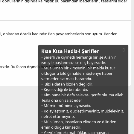
i gönüllerinin dışında kalmıştır. Bu bakımdan ibâdetlerini, taatlarını diğer
 ki, onlardan dördü kadındır. Ben peygamberlerin sonuyum. Benden
Kısa Kısa Hadis-i Şerifler
• Şerefli ve kıymetli herhangi bir işe Allâh’ın
ismiyle başlanmaz ise o iş hayırsızdır.
arzdır. Bu farzın dışında bazı hallerde gusletmek sünnet veya
• Müslüman bir kimsenin, bir malda kusur
olduğunu bildiği halde, müşteriye haber
vermeden satması haramdır.
• 'Bizi aldatan bizden değildir.
• Kişi sevdiği ile beraberdir.
• Kim bana bir defa salavat-ı şerife okursa Allah
Teala ona on salat eder.
• Mümin müminin aynasıdır.
• Kolaylaştırınız, güçleştirmeyiniz, müjdeleyiniz,
nefret ettirmeyiniz.
• Müslüman, insanların elinden ve dilinden
emin olduğu kimsedir.
• Yeryüzündeki mahlûklara acımayana,