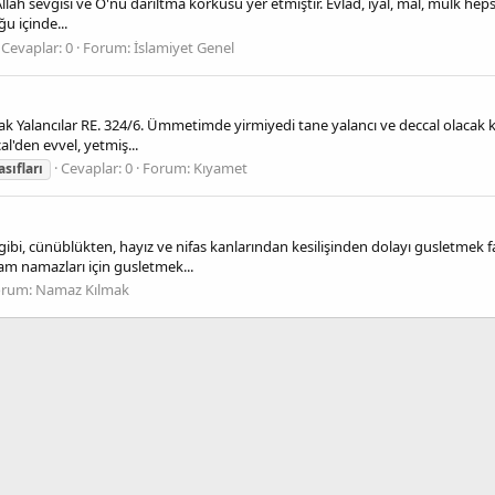
Allah sevgisi ve O'nu darıltma korkusu yer etmiştir. Evlâd, ıyâl, mal, mülk heps
u içinde...
Cevaplar: 0
Forum:
İslamiyet Genel
k Yalancılar RE. 324/6. Ümmetimde yirmiyedi tane yalancı ve deccal olacak
l'den evvel, yetmiş...
Cevaplar: 0
Forum:
Kıyamet
asıfları
ibi, cünüblükten, hayız ve nifas kanlarından kesilişinden dolayı gusletmek f
ram namazları için gusletmek...
orum:
Namaz Kılmak