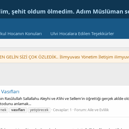
dim, şehit oldum ölmedim. Adım Müslüman 
kul Hocanın Konuları
Ulvi Hocalara Edilen Teşekkürler
LİN SİZİ ÇOK ÖZLEDİK.. İlimyuvası Yönetim İletişim ilimyu
Vasıfları
Rasûlullah Sallallahu Aleyhi ve A'lihi ve Sellem'in öğrettiği gerçek akîde olduğ
metodunu anlamak...
Cevaplar: 1
Forum:
Aile ve Evlilik
rnek
vasıfları
yetiştirecek