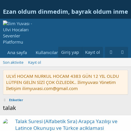
Ezan oldum dinmedim, bayrak oldum inme
Giriş yap
Kayıt ol
Ana sayfa
Kullanıcılar
Ulvi Hocanın Konuları
Nur
Son aktivite
Kayıt ol
ULVİ HOCAM NURKUL HOCAM 4383 GÜN 12 YIL OLDU
LÜTFEN GELİN SİZİ ÇOK ÖZLEDİK.. İlimyuvası Yönetim
İletişim ilimyuvasi.com@gmail.com
Etiketler
talak
Talak Suresi (Alfabetik Sıra) Arapça Yazılışı ve
Latince Okunuşu ve Türkce aciklamasi