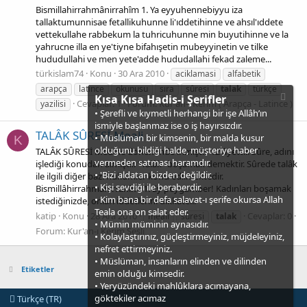
Bismillahirrahmânirrahîm 1. Ya eyyuhennebiyyu iza
tallaktumunnisae fetallikuhunne li'ıddetihinne ve ahsıl'ıddete
vettekullahe rabbekum la tuhricuhunne min buyutihinne ve la
yahrucne illa en ye'tiyne bifahışetin mubeyyinetin ve tilke
hududullahi ve men yete'adde hududallahi fekad zaleme...
türkislam74
Konu
30 Ara 2010
aciklamasi
alfabetik
arapça
latince
okunusu
sıra
sûresi
talak
türkçe
Kısa Kısa Hadis-i Şerifler
Cevaplar: 1
Forum:
Kur'an-ı Kerim ( Arapça - Latince )
yazilisi
• Şerefli ve kıymetli herhangi bir işe Allâh’ın
ismiyle başlanmaz ise o iş hayırsızdır.
TALÂK SÛRESİ Meali
• Müslüman bir kimsenin, bir malda kusur
K
olduğunu bildiği halde, müşteriye haber
TALÂK SÛRESİ Medine döneminde inmiştir. 12 âyettir. Sûre, adını
vermeden satması haramdır.
işlediği konudan almıştır. “Talâk“ boşamak demektir. Sûrede talâk
• 'Bizi aldatan bizden değildir.
ile ilgili diğer bazı hükümler konu edilmektedir.
• Kişi sevdiği ile beraberdir.
Bismillâhirrahmânirrahîm. 1. Ey peygamber! Kadınları boşamak
• Kim bana bir defa salavat-ı şerife okursa Allah
istediğinizde, onları iddetlerini dikkate...
Teala ona on salat eder.
katip
Konu
28 Ara 2010
Cevaplar: 0
meali
sûresi
talak
• Mümin müminin aynasıdır.
Forum:
Kur'an-ı Kerim Sesli
• Kolaylaştırınız, güçleştirmeyiniz, müjdeleyiniz,
nefret ettirmeyiniz.
• Müslüman, insanların elinden ve dilinden
Etiketler
emin olduğu kimsedir.
• Yeryüzündeki mahlûklara acımayana,
göktekiler acımaz
Türkçe (TR)