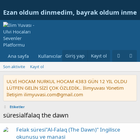
Ezan oldum dinmedim, bayrak oldum inme
Giriş yap
Kayıt ol
Ana sayfa
Kullanıcılar
Ulvi Hocanın Konuları
Nur
Son aktivite
Kayıt ol
ULVİ HOCAM NURKUL HOCAM 4383 GÜN 12 YIL OLDU
LÜTFEN GELİN SİZİ ÇOK ÖZLEDİK.. İlimyuvası Yönetim
İletişim ilimyuvasi.com@gmail.com
Etiketler
süresialfalaq the dawn
Felak süresi"Al-Falaq (The Dawn)" Ingilisce
okunusu ve manasi