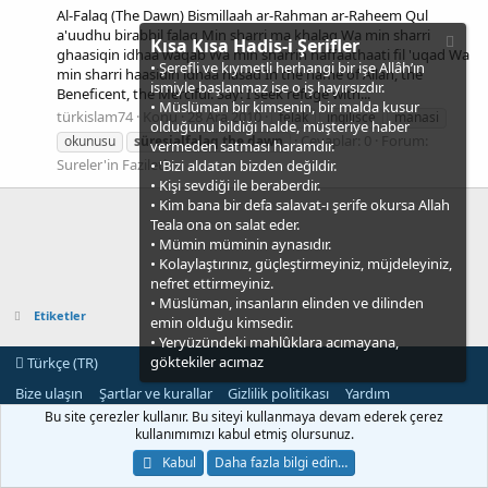
Al-Falaq (The Dawn) Bismillaah ar-Rahman ar-Raheem Qul
a'uudhu birabbil falaq Min sharri ma khalaq Wa min sharri
Kısa Kısa Hadis-i Şerifler
ghaasiqin idhaa waqab Wa min sharrin naffaathaati fil 'uqad Wa
• Şerefli ve kıymetli herhangi bir işe Allâh’ın
min sharri haasidin idhaa hasad In the name of Allah, the
ismiyle başlanmaz ise o iş hayırsızdır.
Beneficent, the Merciful. Say: I seek refuge with...
• Müslüman bir kimsenin, bir malda kusur
türkislam74
Konu
28 Ara 2010
felak
ingilisce
manasi
olduğunu bildiği halde, müşteriye haber
Cevaplar: 0
Forum:
okunusu
süresialfalaq
the
dawn
vermeden satması haramdır.
Sureler'in Fazileti
• 'Bizi aldatan bizden değildir.
• Kişi sevdiği ile beraberdir.
• Kim bana bir defa salavat-ı şerife okursa Allah
Teala ona on salat eder.
• Mümin müminin aynasıdır.
• Kolaylaştırınız, güçleştirmeyiniz, müjdeleyiniz,
nefret ettirmeyiniz.
• Müslüman, insanların elinden ve dilinden
Etiketler
emin olduğu kimsedir.
• Yeryüzündeki mahlûklara acımayana,
göktekiler acımaz
Türkçe (TR)
Bize ulaşın
Şartlar ve kurallar
Gizlilik politikası
Yardım
Ana sayfa
R
Bu site çerezler kullanır. Bu siteyi kullanmaya devam ederek çerez
S
kullanımımızı kabul etmiş olursunuz.
S
®
Community platform by XenForo
© 2010-2021 XenForo Ltd.
Kabul
Daha fazla bilgi edin…
[XGT] Forum statistics system
- XenGenTr