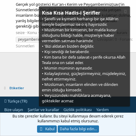
Gerçek yol gösterici Kur'an-ı Kerim ve Peygamberimiz(sav)'in
Sünnetleridir Din ahlakını yaşamayan bir toplumda yetişen
Kısa Kısa Hadis-i Şerifler
insanların büyük bölümü, genellikle dini sadece kulaktan dolma,
• Şerefli ve kıymetli herhangi bir işe Allâh’ın
yanlış bilgilerle öğrenir ve Kuran’da bildirilen güzel ahlakı
ismiyle başlanmaz ise o iş hayırsızdır.
gerektiği gibi yaşayamazlar. Bu anlayışın...
• Müslüman bir kimsenin, bir malda kusur
seize
Konu
27 Ara 2010
gerçek
gösterici
kerim
kuranı
olduğunu bildiği halde, müşteriye haber
Cevaplar: 0
Forum:
peygamberimizsavin
sünnetleridir
yol
vermeden satması haramdır.
Sünnetleri
• 'Bizi aldatan bizden değildir.
• Kişi sevdiği ile beraberdir.
• Kim bana bir defa salavat-ı şerife okursa Allah
Teala ona on salat eder.
• Mümin müminin aynasıdır.
• Kolaylaştırınız, güçleştirmeyiniz, müjdeleyiniz,
nefret ettirmeyiniz.
• Müslüman, insanların elinden ve dilinden
Etiketler
emin olduğu kimsedir.
• Yeryüzündeki mahlûklara acımayana,
göktekiler acımaz
Türkçe (TR)
Bize ulaşın
Şartlar ve kurallar
Gizlilik politikası
Yardım
Ana sayfa
R
Bu site çerezler kullanır. Bu siteyi kullanmaya devam ederek çerez
S
kullanımımızı kabul etmiş olursunuz.
S
®
Community platform by XenForo
© 2010-2021 XenForo Ltd.
Kabul
Daha fazla bilgi edin…
[XGT] Forum statistics system
- XenGenTr