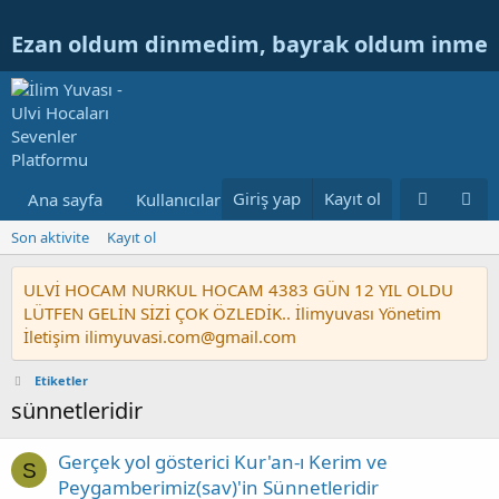
Ezan oldum dinmedim, bayrak oldum inme
Giriş yap
Kayıt ol
Ana sayfa
Kullanıcılar
Ulvi Hocanın Konuları
Nur
Son aktivite
Kayıt ol
ULVİ HOCAM NURKUL HOCAM 4383 GÜN 12 YIL OLDU
LÜTFEN GELİN SİZİ ÇOK ÖZLEDİK.. İlimyuvası Yönetim
İletişim ilimyuvasi.com@gmail.com
Etiketler
sünnetleridir
Gerçek yol gösterici Kur'an-ı Kerim ve
S
Peygamberimiz(sav)'in Sünnetleridir