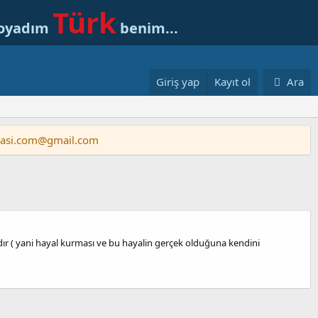
Türk
soyadım
benim...
Giriş yap
Kayıt ol
Ara
vasi.com@gmail.com
ıdır ( yani hayal kurması ve bu hayalin gerçek olduğuna kendini