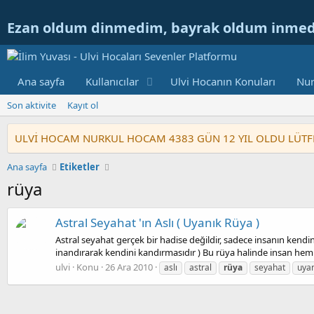
Ezan oldum dinmedim, bayrak oldum inme
Ana sayfa
Kullanıcılar
Ulvi Hocanın Konuları
Nur
Son aktivite
Kayıt ol
ULVİ HOCAM NURKUL HOCAM 4383 GÜN 12 YIL OLDU LÜTFEN GE
Ana sayfa
Etiketler
rüya
Astral Seyahat 'ın Aslı ( Uyanık Rüya )
Astral seyahat gerçek bir hadise değildir, sadece insanın kendi
inandırarak kendini kandırmasıdır ) Bu rüya halinde insan hem
ulvi
Konu
26 Ara 2010
aslı
astral
rüya
seyahat
uyan