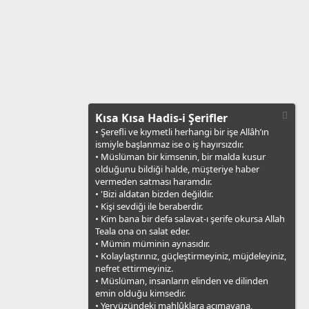
Kısa Kısa Hadis-i Şerifler
• Şerefli ve kıymetli herhangi bir işe Allâh’ın
ismiyle başlanmaz ise o iş hayırsızdır.
• Müslüman bir kimsenin, bir malda kusur
olduğunu bildiği halde, müşteriye haber
vermeden satması haramdır.
• 'Bizi aldatan bizden değildir.
• Kişi sevdiği ile beraberdir.
• Kim bana bir defa salavat-ı şerife okursa Allah
Teala ona on salat eder.
• Mümin müminin aynasıdır.
• Kolaylaştırınız, güçleştirmeyiniz, müjdeleyiniz,
nefret ettirmeyiniz.
• Müslüman, insanların elinden ve dilinden
emin olduğu kimsedir.
• Yeryüzündeki mahlûklara acımayana,