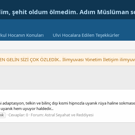
dim, şehit oldum ölmedim. Adım Müslüman 
kul Hocanın Konuları
Ulvi Hocalara Edilen Teşekkürler
LİN SİZİ ÇOK ÖZLEDİK.. İlimyuvası Yönetim İletişim ilimyu
ni adaptasyon, telkin ve bilinç dışı kısmi hipnozla uyanık rüya haline sokmas
 uyanık hem uyuyor haldedir...
Cevaplar: 0
Forum:
Astral Seyahat ve Reddiyesi
ık