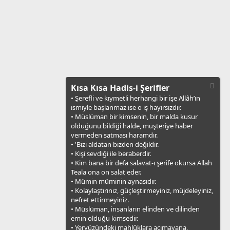
Kısa Kısa Hadis-i Şerifler
• Şerefli ve kıymetli herhangi bir işe Allâh’ın
ismiyle başlanmaz ise o iş hayırsızdır.
• Müslüman bir kimsenin, bir malda kusur
olduğunu bildiği halde, müşteriye haber
vermeden satması haramdır.
• 'Bizi aldatan bizden değildir.
• Kişi sevdiği ile beraberdir.
• Kim bana bir defa salavat-ı şerife okursa Allah
Teala ona on salat eder.
• Mümin müminin aynasıdır.
• Kolaylaştırınız, güçleştirmeyiniz, müjdeleyiniz,
nefret ettirmeyiniz.
• Müslüman, insanların elinden ve dilinden
emin olduğu kimsedir.
• Yeryüzündeki mahlûklara acımayana,