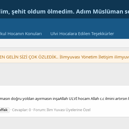
dim, şehit oldum ölmedim. Adım Müslüman 
kul Hocanın Konuları
Ulvi Hocalara Edilen Teşekkürler
LİN SİZİ ÇOK ÖZLEDİK.. İlimyuvası Yönetim İletişim ilimyu
rtmasın doğru yoldan ayırmasın inşaAllah ULVİ hocam Allah c.c ilmini artırsı
Cevaplar: 0
Forum:
İlim Yuvası Üyelerine Özel
ffak