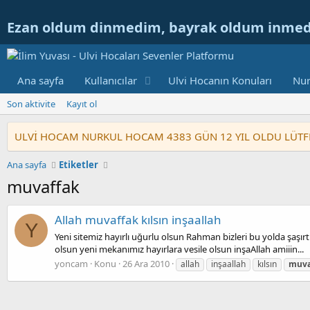
Ezan oldum dinmedim, bayrak oldum inme
Ana sayfa
Kullanıcılar
Ulvi Hocanın Konuları
Nur
Son aktivite
Kayıt ol
ULVİ HOCAM NURKUL HOCAM 4383 GÜN 12 YIL OLDU LÜTFEN GE
Ana sayfa
Etiketler
muvaffak
Allah muvaffak kılsın inşaallah
Y
Yeni sitemiz hayırlı uğurlu olsun Rahman bizleri bu yolda şaşı
olsun yeni mekanımız hayırlara vesile olsun inşaAllah amiiin...
yoncam
Konu
26 Ara 2010
allah
inşaallah
kılsın
muva