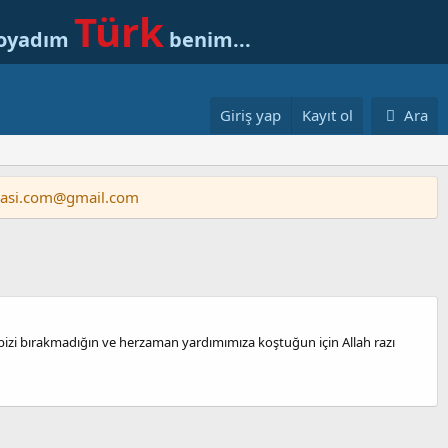
Türk
soyadım
benim...
Giriş yap
Kayıt ol
Ara
vasi.com@gmail.com
n bizi bırakmadığın ve herzaman yardımımıza koştuğun için Allah razı