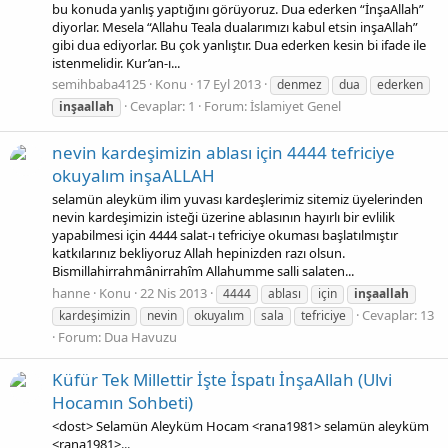
bu konuda yanlış yaptığını görüyoruz. Dua ederken “İnşaAllah”
diyorlar. Mesela “Allahu Teala dualarımızı kabul etsin inşaAllah”
gibi dua ediyorlar. Bu çok yanlıştır. Dua ederken kesin bi ifade ile
istenmelidir. Kur’an-ı...
semihbaba4125
Konu
17 Eyl 2013
denmez
dua
ederken
Cevaplar: 1
Forum:
İslamiyet Genel
inşaallah
nevin kardeşimizin ablası için 4444 tefriciye
okuyalım inşaALLAH
selamün aleyküm ilim yuvası kardeşlerimiz sitemiz üyelerinden
nevin kardeşimizin isteği üzerine ablasının hayırlı bir evlilik
yapabilmesi için 4444 salat-ı tefriciye okuması başlatılmıştır
katkılarınız bekliyoruz Allah hepinizden razı olsun.
Bismillahirrahmânirrahîm Allahumme salli salaten...
hanne
Konu
22 Nis 2013
4444
ablası
için
inşaallah
Cevaplar: 13
kardeşimizin
nevin
okuyalım
sala
tefriciye
Forum:
Dua Havuzu
Küfür Tek Millettir İşte İspatı İnşaAllah (Ulvi
Hocamın Sohbeti)
<dost> Selamün Aleyküm Hocam <rana1981> selamün aleyküm
<rana1981>...