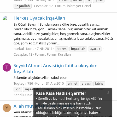
sahra
Konu
28 May 2011
abdest
alalım
bir
güzel
Cevaplar: 17
Forum:
İslamiyet Genel
inşaallah
Herkes Uyacak İnşaAllah
Ey Oğul! Beysin! Bundan sonra öfke bize; uysallık sana...
Güceniklik bize; gönül almak sana.. Suçlamak bize; katlanmak
sana.. Acizlik bize, yanılgı bize; hoş görmek sana.. Geçimsizlikler,
çatışmalar, uyumsuzluklar, anlaşmazlıklar bize; adalet sana.. Kötü
göz, şom ağız, haksız yorum...
nurkul
Konu
7 Nis 2011
herkes
inşaallah
uyacak
Cevaplar: 13
Forum:
Forum Kuralları
Seyyid Ahmet Arvasi için fatiha okuyalım
T
İnşaAllah
Selamün aleyküm.Allah kabul etsin
Tugtegin786
Konu
31 Ara 2010
ahmet
arvasi
fatiha
Cevaplar: 6
Forum:
için
inşaallah
okuyalım
seyyid
Kısa Kısa Hadis-i Şerifler
Kendi Dua'nı Kendin Et
• Şerefli ve kıymetli herhangi bir işe Allâh’ın
ismiyle başlanmaz ise o iş hayırsızdır.
Allah muvaffak kılsın inşaallah
Y
• Müslüman bir kimsenin, bir malda kusur
Yeni sitemiz hayırlı uğurlu olsun Rahman bizleri bu yolda
olduğunu bildiği halde, müşteriye haber
şaşırtmasın doğru yoldan ayırmasın inşaAllah ULVİ hocam Allah