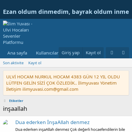
Ezan oldum dinmedim, bayrak oldum inme
Giriş yap
Kayıt ol
Ana sayfa
Kullanıcılar
Ulvi Hocanın Konuları
Nur
Son aktivite
Kayıt ol
ULVİ HOCAM NURKUL HOCAM 4383 GÜN 12 YIL OLDU
LÜTFEN GELİN SİZİ ÇOK ÖZLEDİK.. İlimyuvası Yönetim
İletişim ilimyuvasi.com@gmail.com
Etiketler
inşaallah
Dua ederken İnşaAllah denmez
Dua ederken inşaAllah denmez Çok değerli hocaefendilerin bile