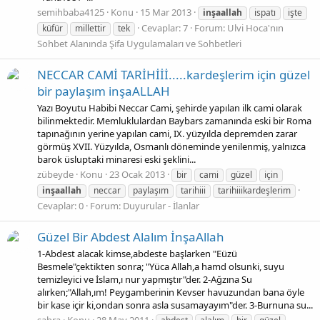
semihbaba4125
Konu
15 Mar 2013
inşaallah
ispatı
işte
Cevaplar: 7
Forum:
Ulvi Hoca'nın
küfür
millettir
tek
Sohbet Alanında Şifa Uygulamaları ve Sohbetleri
NECCAR CAMİ TARİHİİİ.....kardeşlerim için güzel
bir paylaşım inşaALLAH
Yazı Boyutu Habibi Neccar Cami, şehirde yapılan ilk cami olarak
bilinmektedir. Memluklulardan Baybars zamanında eski bir Roma
tapınağının yerine yapılan cami, IX. yüzyılda depremden zarar
görmüş XVII. Yüzyılda, Osmanlı döneminde yenilenmiş, yalnızca
barok üsluptaki minaresi eski şeklini...
zübeyde
Konu
23 Ocak 2013
bir
cami
güzel
için
inşaallah
neccar
paylaşım
tarihiii
tarihiiikardeşlerim
Cevaplar: 0
Forum:
Duyurular - İlanlar
Güzel Bir Abdest Alalım İnşaAllah
1-Abdest alacak kimse,abdeste başlarken "Eüzü
Besmele"çektikten sonra; "Yüca Allah,a hamd olsunki, suyu
temizleyici ve İslam,ı nur yapmıştır"der. 2-Ağzına Su
alırken;"Allah,ım! Peygamberinin Kevser havuzundan bana öyle
bir kase içir ki,ondan sonra asla susamayayım"der. 3-Burnuna su...