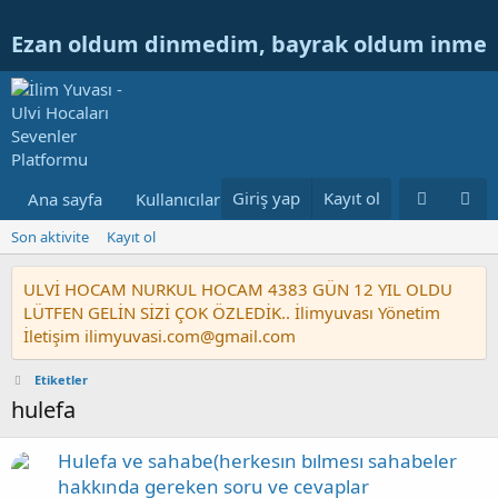
Ezan oldum dinmedim, bayrak oldum inme
Giriş yap
Kayıt ol
Ana sayfa
Kullanıcılar
Ulvi Hocanın Konuları
Nur
Son aktivite
Kayıt ol
ULVİ HOCAM NURKUL HOCAM 4383 GÜN 12 YIL OLDU
LÜTFEN GELİN SİZİ ÇOK ÖZLEDİK.. İlimyuvası Yönetim
İletişim ilimyuvasi.com@gmail.com
Etiketler
hulefa
Hulefa ve sahabe(herkesın bılmesı sahabeler
hakkında gereken soru ve cevaplar