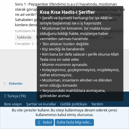
Soru 1 : Peygamber Efendimiz (s.a.v.)’i hayatında, müslüman
olarak görüp ve müslüman olarak vefat eden mübarek insanlara
Kısa Kısa Hadis-i Şerifler
ne ad verilir? Cevap : Sahabe. Soru 2 : Tabiin kime denir? Cevap :
• Şerefli ve kıymetli herhangi bir işe Allâh’ın
Sahabeleri gören kimseye tabiin denir. Soru 3 : Tebeut Tabiin
ismiyle başlanmaz ise o iş hayırsızdır.
kimlere denir...
• Müslüman bir kimsenin, bir malda kusur
türkislam74
Konu
28 Ara 2010
bılmesı
cevaplar
gereken
olduğunu bildiği halde, müşteriye haber
hakkında
hulefa
sahabeherkesın
sahabeler
soru
vermeden satması haramdır.
Cevaplar: 2
Forum:
Sahabe Efendilerimiz
• 'Bizi aldatan bizden değildir.
• Kişi sevdiği ile beraberdir.
• Kim bana bir defa salavat-ı şerife okursa Allah
Teala ona on salat eder.
• Mümin müminin aynasıdır.
• Kolaylaştırınız, güçleştirmeyiniz, müjdeleyiniz,
nefret ettirmeyiniz.
• Müslüman, insanların elinden ve dilinden
Etiketler
emin olduğu kimsedir.
• Yeryüzündeki mahlûklara acımayana,
göktekiler acımaz
Türkçe (TR)
Bize ulaşın
Şartlar ve kurallar
Gizlilik politikası
Yardım
Ana sayfa
R
Bu site çerezler kullanır. Bu siteyi kullanmaya devam ederek çerez
S
kullanımımızı kabul etmiş olursunuz.
S
®
Community platform by XenForo
© 2010-2021 XenForo Ltd.
Kabul
Daha fazla bilgi edin…
[XGT] Forum statistics system
- XenGenTr