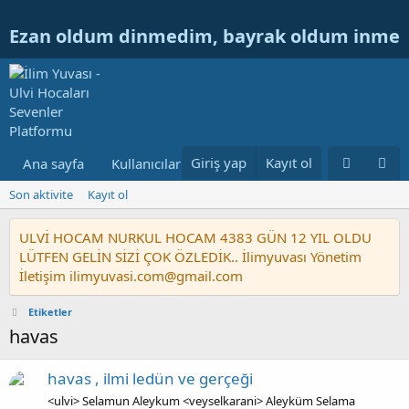
Ezan oldum dinmedim, bayrak oldum inme
Giriş yap
Kayıt ol
Ana sayfa
Kullanıcılar
Ulvi Hocanın Konuları
Nur
Son aktivite
Kayıt ol
ULVİ HOCAM NURKUL HOCAM 4383 GÜN 12 YIL OLDU
LÜTFEN GELİN SİZİ ÇOK ÖZLEDİK.. İlimyuvası Yönetim
İletişim ilimyuvasi.com@gmail.com
Etiketler
havas
havas , ilmi ledün ve gerçeği
<ulvi> Selamun Aleykum <veyselkarani> Aleyküm Selama