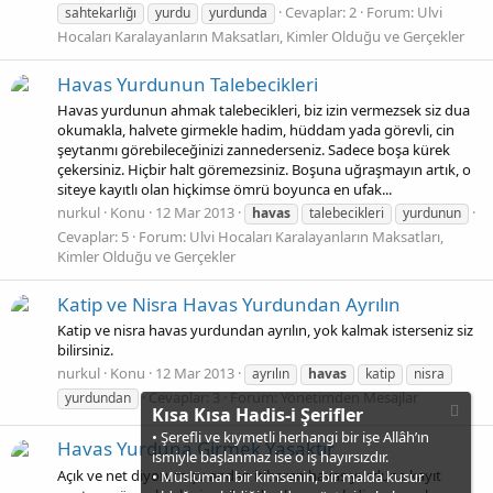
Cevaplar: 2
Forum:
Ulvi
sahtekarlığı
yurdu
yurdunda
Hocaları Karalayanların Maksatları, Kimler Olduğu ve Gerçekler
Havas Yurdunun Talebecikleri
Havas yurdunun ahmak talebecikleri, biz izin vermezsek siz dua
okumakla, halvete girmekle hadim, hüddam yada görevli, cin
şeytanmı görebileceğinizi zannederseniz. Sadece boşa kürek
çekersiniz. Hiçbir halt göremezsiniz. Boşuna uğraşmayın artık, o
siteye kayıtlı olan hiçkimse ömrü boyunca en ufak...
nurkul
Konu
12 Mar 2013
havas
talebecikleri
yurdunun
Cevaplar: 5
Forum:
Ulvi Hocaları Karalayanların Maksatları,
Kimler Olduğu ve Gerçekler
Katip ve Nisra Havas Yurdundan Ayrılın
Katip ve nisra havas yurdundan ayrılın, yok kalmak isterseniz siz
bilirsiniz.
nurkul
Konu
12 Mar 2013
ayrılın
havas
katip
nisra
Cevaplar: 3
Forum:
Yönetimden Mesajlar
yurdundan
Kısa Kısa Hadis-i Şerifler
• Şerefli ve kıymetli herhangi bir işe Allâh’ın
Havas Yurduna Girmek Yasaktır
ismiyle başlanmaz ise o iş hayırsızdır.
Açık ve net diyorum şu andan itibaren havas yurduna kayıt
• Müslüman bir kimsenin, bir malda kusur