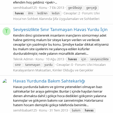
efendim hoş geldiniz <ipek>...
semihbaba4125
Konu
7 Eki 2013
gerã§eäÿi
gerçeği
Cevaplar: 2
Forum:
Ulvi
havas
ilmi
ledã¼n
ledün
Hoca'nın Sohbet Alanında Şifa Uygulamaları ve Sohbetleri
Seviyesizlikte Sınır Tanımayan Havas Yurdu İçin
T
Kendini dinci göstererek insanların inançlarını sömürmeyi adet
haline getirmiş malum bir siteye karşın verilen ve verilecek
cevaplar için yazılmıştır bu konu. Şimdiye kadar dikkat ettiyseniz
bu malum site üyelerini ne yalancıya edilen küfürler
durdurabilmiştir, nede yalanın münafıklık alameti...
Teknik Admin
Konu
10 Ağu 2013
havas
için
seviyesizlikte
Cevaplar: 0
Forum:
Ulvi Hocaları
sinir
tanımayan
yurdu
Karalayanların Maksatları, Kimler Olduğu ve Gerçekler
Havas Yurdunda Bakım Sahtekarlığı
Havas yurdunda bakımı ve görme yetenekleri olmayan bazı
sahtekarlar bir araya gelmişler. Bunlar ( içinde haydarı kerrar
denen ahmakta dahil ) gökçe hoca dedikleri gökçenin yalanına
kanmışlar ve gökçenin bakımı var zannetmişler. Hatırlarsanız
hatem hocam demiştiki gökçe telefonda benimle...
semihbaba4125
Konu
31 Tem 2013
bakım
havas