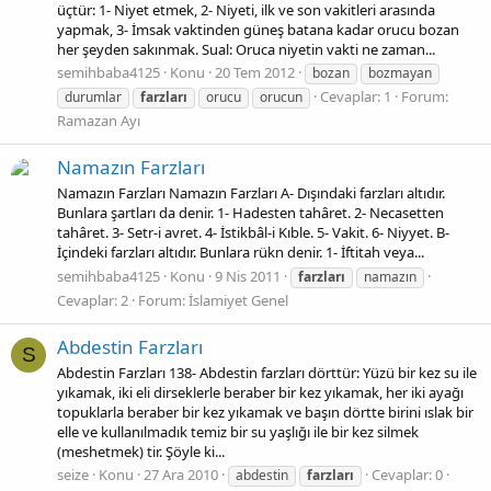
üçtür: 1- Niyet etmek, 2- Niyeti, ilk ve son vakitleri arasında
yapmak, 3- İmsak vaktinden güneş batana kadar orucu bozan
her şeyden sakınmak. Sual: Oruca niyetin vakti ne zaman...
semihbaba4125
Konu
20 Tem 2012
bozan
bozmayan
Cevaplar: 1
Forum:
durumlar
farzları
orucu
orucun
Ramazan Ayı
Namazın Farzları
Namazın Farzları Namazın Farzları A- Dışındaki farzları altıdır.
Bunlara şartları da denir. 1- Hadesten tahâret. 2- Necasetten
tahâret. 3- Setr-i avret. 4- İstikbâl-i Kıble. 5- Vakit. 6- Niyyet. B-
İçindeki farzları altıdır. Bunlara rükn denir. 1- İftitah veya...
semihbaba4125
Konu
9 Nis 2011
farzları
namazın
Cevaplar: 2
Forum:
İslamiyet Genel
Abdestin Farzları
S
Abdestin Farzları 138- Abdestin farzları dörttür: Yüzü bir kez su ile
yıkamak, iki eli dirseklerle beraber bir kez yıkamak, her iki ayağı
topuklarla beraber bir kez yıkamak ve başın dörtte birini ıslak bir
elle ve kullanılmadık temiz bir su yaşlığı ile bir kez silmek
(meshetmek) tir. Şöyle ki...
seize
Konu
27 Ara 2010
Cevaplar: 0
abdestin
farzları