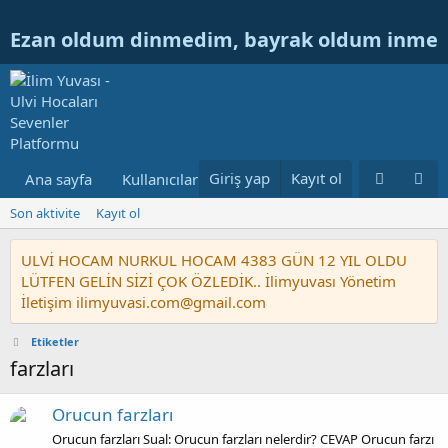
Ezan oldum dinmedim, bayrak oldum inme
Giriş yap
Kayıt ol
Ana sayfa
Kullanıcılar
Ulvi Hocanın Konuları
Nur
Son aktivite
Kayıt ol
ULVİ HOCAM NURKUL HOCAM 4383 GÜN 12 YIL OLDU
LÜTFEN GELİN SİZİ ÇOK ÖZLEDİK.. İlimyuvası Yönetim
İletişim ilimyuvasi.com@gmail.com
Etiketler
farzları
Orucun farzları
Orucun farzları Sual: Orucun farzları nelerdir? CEVAP Orucun farzı