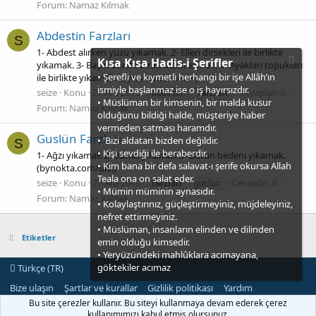
Forum:
Namaz Kılmak
Abdestin Farzları
S
1- Abdest alırken yüzü yıkamak. 2- Elleri dirsekleri ile birlikte
Kısa Kısa Hadis-i Şerifler
yıkamak. 3- Başın dörtte birini mesh etmek. 4- Ayakları topukları
• Şerefli ve kıymetli herhangi bir işe Allâh’ın
ile birlikte yıkamak. (bynokta.com/ulvi)
ismiyle başlanmaz ise o iş hayırsızdır.
seize
Konu
27 Ara 2010
Cevaplar: 0
abdestin
farzları
• Müslüman bir kimsenin, bir malda kusur
Forum:
Namaz Kılmak
olduğunu bildiği halde, müşteriye haber
vermeden satması haramdır.
Guslün Farzları
• 'Bizi aldatan bizden değildir.
S
• Kişi sevdiği ile beraberdir.
1- Ağzı yıkamak 2- Burnu yıkamak 3- Bütün bedeni yıkamak.
• Kim bana bir defa salavat-ı şerife okursa Allah
(bynokta.com/ulvi)
Teala ona on salat eder.
seize
Konu
27 Ara 2010
Cevaplar: 0
farzları
guslün
• Mümin müminin aynasıdır.
Forum:
Namaz Kılmak
• Kolaylaştırınız, güçleştirmeyiniz, müjdeleyiniz,
nefret ettirmeyiniz.
• Müslüman, insanların elinden ve dilinden
Etiketler
emin olduğu kimsedir.
• Yeryüzündeki mahlûklara acımayana,
göktekiler acımaz
Türkçe (TR)
Bize ulaşın
Şartlar ve kurallar
Gizlilik politikası
Yardım
Ana sayfa
R
Bu site çerezler kullanır. Bu siteyi kullanmaya devam ederek çerez
S
kullanımımızı kabul etmiş olursunuz.