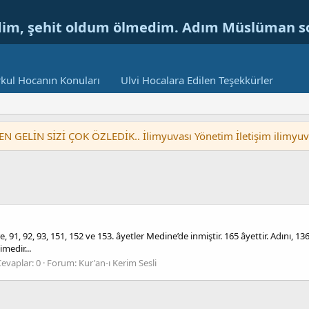
dim, şehit oldum ölmedim. Adım Müslüman 
kul Hocanın Konuları
Ulvi Hocalara Edilen Teşekkürler
LİN SİZİ ÇOK ÖZLEDİK.. İlimyuvası Yönetim İletişim ilimyu
 92, 93, 151, 152 ve 153. âyetler Medine’de inmiştir. 165 âyettir. Adını, 136,
imedir...
evaplar: 0
Forum:
Kur'an-ı Kerim Sesli