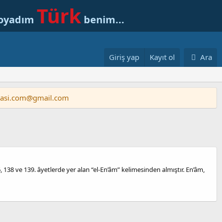
Türk
soyadım
benim...
Giriş yap
Kayıt ol
Ara
vasi.com@gmail.com
 138 ve 139. âyetlerde yer alan “el-En’âm” kelimesinden almıştır. En’âm,