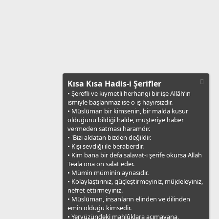
Kısa Kısa Hadis-i Şerifler
• Şerefli ve kıymetli herhangi bir işe Allâh’ın
ismiyle başlanmaz ise o iş hayırsızdır.
• Müslüman bir kimsenin, bir malda kusur
olduğunu bildiği halde, müşteriye haber
vermeden satması haramdır.
• 'Bizi aldatan bizden değildir.
• Kişi sevdiği ile beraberdir.
• Kim bana bir defa salavat-ı şerife okursa Allah
Teala ona on salat eder.
• Mümin müminin aynasıdır.
• Kolaylaştırınız, güçleştirmeyiniz, müjdeleyiniz,
nefret ettirmeyiniz.
• Müslüman, insanların elinden ve dilinden
emin olduğu kimsedir.
• Yeryüzündeki mahlûklara acımayana,