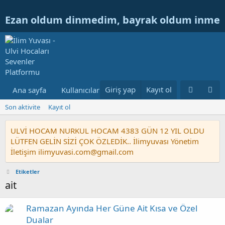
Ezan oldum dinmedim, bayrak oldum inme
Giriş yap
Kayıt ol
Ana sayfa
Kullanıcılar
Ulvi Hocanın Konuları
Nur
Son aktivite
Kayıt ol
ULVİ HOCAM NURKUL HOCAM 4383 GÜN 12 YIL OLDU
LÜTFEN GELİN SİZİ ÇOK ÖZLEDİK.. İlimyuvası Yönetim
İletişim ilimyuvasi.com@gmail.com
Etiketler
ait
Ramazan Ayında Her Güne Ait Kısa ve Özel
Dualar