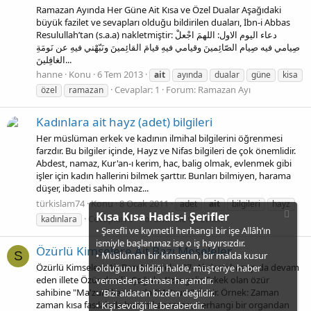
Ramazan Ayında Her Güne Ait Kısa ve Özel Dualar Aşağıdaki
büyük fazilet ve sevapları olduğu bildirilen duaları, İbn-i Abbas
Resulullah’tan (s.a.a) nakletmiştir: دعاء اليوم الاول: اللهمَ اجْعلْ
صِيامي فيه صِيام الصّائِمينَ وقيامي فيهِ قيامَ القائِمينَ ونَبّهْني فيهِ عن نَومَةِ
الغافِلينَ...
hanne
Konu
6 Tem 2013
ait
ayında
dualar
güne
kisa
Cevaplar: 1
Forum:
Ramazan Ayı
özel
ramazan
Kadınlara ait hayz (adet) bilgileri
Her müslüman erkek ve kadının ilmihal bilgilerini öğrenmesi
farzdır. Bu bilgiler içinde, Hayz ve Nifas bilgileri de çok önemlidir.
Abdest, namaz, Kur'an-ı kerim, hac, balig olmak, evlenmek gibi
işler için kadın hallerini bilmek şarttır. Bunları bilmiyen, harama
düşer, ibadeti sahih olmaz...
türkislam74
Konu
8 Ocak 2011
adet
ait
bilgileri
hayz
Kısa Kısa Hadis-i Şerifler
Cevaplar: 0
Forum:
Aile ve Evlilik
kadınlara
• Şerefli ve kıymetli herhangi bir işe Allâh’ın
ismiyle başlanmaz ise o iş hayırsızdır.
Özürlü Kimselere Ait Bazı Meseleler
S
• Müslüman bir kimsenin, bir malda kusur
Özürlü Kimselere Ait Bazı Meseleler 97- Abdesti bozup da devam
olduğunu bildiği halde, müşteriye haber
eden illete Özür denilir. Çoğulu A'zar gelir. Erkek olan özür
vermeden satması haramdır.
sahibine "Ma'zur" kadma da "Ma'zure" denir. Örnek: Zaman
• 'Bizi aldatan bizden değildir.
zaman kısa fasılalarla burun kanaması, herhangi bir organdan
• Kişi sevdiği ile beraberdir.