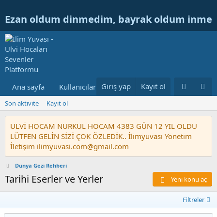
Ezan oldum dinmedim, bayrak oldum inme
Giriş yap
Kayıt ol
Ana sayfa
Kullanıcılar
Ulvi Hocanın Konuları
Nur
Son aktivite
Kayıt ol
ULVİ HOCAM NURKUL HOCAM 4383 GÜN 12 YIL OLDU
LÜTFEN GELİN SİZİ ÇOK ÖZLEDİK.. İlimyuvası Yönetim
İletişim ilimyuvasi.com@gmail.com
Dünya Gezi Rehberi
Tarihi Eserler ve Yerler
Yeni konu aç
Filtreler