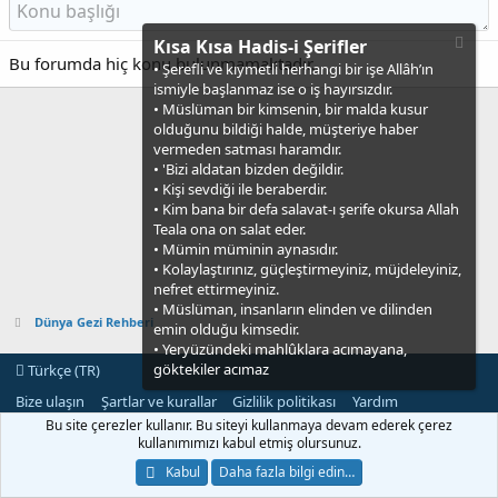
Kısa Kısa Hadis-i Şerifler
Bu forumda hiç konu bulunmamaktadır.
• Şerefli ve kıymetli herhangi bir işe Allâh’ın
ismiyle başlanmaz ise o iş hayırsızdır.
• Müslüman bir kimsenin, bir malda kusur
olduğunu bildiği halde, müşteriye haber
vermeden satması haramdır.
• 'Bizi aldatan bizden değildir.
• Kişi sevdiği ile beraberdir.
• Kim bana bir defa salavat-ı şerife okursa Allah
Teala ona on salat eder.
• Mümin müminin aynasıdır.
• Kolaylaştırınız, güçleştirmeyiniz, müjdeleyiniz,
nefret ettirmeyiniz.
• Müslüman, insanların elinden ve dilinden
Dünya Gezi Rehberi
emin olduğu kimsedir.
• Yeryüzündeki mahlûklara acımayana,
göktekiler acımaz
Türkçe (TR)
Bize ulaşın
Şartlar ve kurallar
Gizlilik politikası
Yardım
Ana sayfa
R
Bu site çerezler kullanır. Bu siteyi kullanmaya devam ederek çerez
S
kullanımımızı kabul etmiş olursunuz.
S
®
Community platform by XenForo
© 2010-2021 XenForo Ltd.
Kabul
Daha fazla bilgi edin…
[XGT] Forum statistics system
- XenGenTr