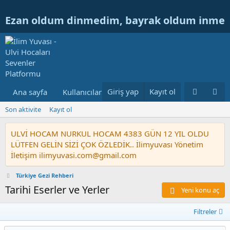
Ezan oldum dinmedim, bayrak oldum inme
Giriş yap
Kayıt ol
Ana sayfa
Kullanıcılar
Ulvi Hocanın Konuları
Nur
Son aktivite
Kayıt ol
ULVİ HOCAM NURKUL HOCAM 4383 GÜN 12 YIL OLDU
LÜTFEN GELİN SİZİ ÇOK ÖZLEDİK.. İlimyuvası Yönetim
İletişim ilimyuvasi.com@gmail.com
Türkiye Gezi Rehberi
Tarihi Eserler ve Yerler
Yeni konu aç
Filtreler