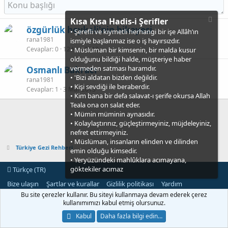
Kısa Kısa Hadis-i Şerifler
özgürlük heykeli'nin hikayesi
• Şerefli ve kıymetli herhangi bir işe Allâh’ın
rana1981
ismiyle başlanmaz ise o iş hayırsızdır.
Cevaplar
0
12 Haz 2013
• Müslüman bir kimsenin, bir malda kusur
olduğunu bildiği halde, müşteriye haber
vermeden satması haramdır.
Osmanlı Bakracı
• 'Bizi aldatan bizden değildir.
rana1981
• Kişi sevdiği ile beraberdir.
Cevaplar
1
3 Mar 2013
• Kim bana bir defa salavat-ı şerife okursa Allah
Teala ona on salat eder.
• Mümin müminin aynasıdır.
• Kolaylaştırınız, güçleştirmeyiniz, müjdeleyiniz,
nefret ettirmeyiniz.
• Müslüman, insanların elinden ve dilinden
Türkiye Gezi Rehberi
emin olduğu kimsedir.
• Yeryüzündeki mahlûklara acımayana,
göktekiler acımaz
Türkçe (TR)
Bize ulaşın
Şartlar ve kurallar
Gizlilik politikası
Yardım
Ana sayfa
R
Bu site çerezler kullanır. Bu siteyi kullanmaya devam ederek çerez
S
kullanımımızı kabul etmiş olursunuz.
S
®
Community platform by XenForo
© 2010-2021 XenForo Ltd.
Kabul
Daha fazla bilgi edin…
[XGT] Forum statistics system
- XenGenTr