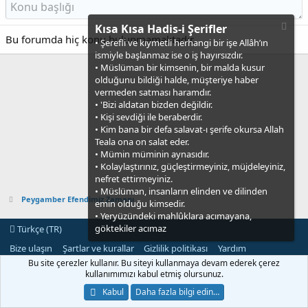
Kısa Kısa Hadis-i Şerifler
Bu forumda hiç konu bulunmamaktadır.
• Şerefli ve kıymetli herhangi bir işe Allâh’ın
ismiyle başlanmaz ise o iş hayırsızdır.
• Müslüman bir kimsenin, bir malda kusur
olduğunu bildiği halde, müşteriye haber
vermeden satması haramdır.
• 'Bizi aldatan bizden değildir.
• Kişi sevdiği ile beraberdir.
• Kim bana bir defa salavat-ı şerife okursa Allah
Teala ona on salat eder.
• Mümin müminin aynasıdır.
• Kolaylaştırınız, güçleştirmeyiniz, müjdeleyiniz,
nefret ettirmeyiniz.
• Müslüman, insanların elinden ve dilinden
Peygamber Efendimiz Zamanı
emin olduğu kimsedir.
• Yeryüzündeki mahlûklara acımayana,
göktekiler acımaz
Türkçe (TR)
Bize ulaşın
Şartlar ve kurallar
Gizlilik politikası
Yardım
Ana sayfa
R
Bu site çerezler kullanır. Bu siteyi kullanmaya devam ederek çerez
S
kullanımımızı kabul etmiş olursunuz.
S
®
Community platform by XenForo
© 2010-2021 XenForo Ltd.
Kabul
Daha fazla bilgi edin…
[XGT] Forum statistics system
- XenGenTr