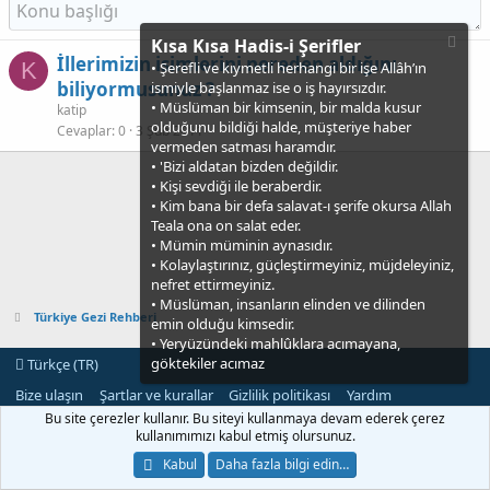
Kısa Kısa Hadis-i Şerifler
İllerimizin isimlerini nereden aldığını
K
• Şerefli ve kıymetli herhangi bir işe Allâh’ın
biliyormusunuz ?
ismiyle başlanmaz ise o iş hayırsızdır.
• Müslüman bir kimsenin, bir malda kusur
katip
olduğunu bildiği halde, müşteriye haber
Cevaplar
0
3 Şub 2011
vermeden satması haramdır.
• 'Bizi aldatan bizden değildir.
• Kişi sevdiği ile beraberdir.
• Kim bana bir defa salavat-ı şerife okursa Allah
Teala ona on salat eder.
• Mümin müminin aynasıdır.
• Kolaylaştırınız, güçleştirmeyiniz, müjdeleyiniz,
nefret ettirmeyiniz.
• Müslüman, insanların elinden ve dilinden
Türkiye Gezi Rehberi
emin olduğu kimsedir.
• Yeryüzündeki mahlûklara acımayana,
göktekiler acımaz
Türkçe (TR)
Bize ulaşın
Şartlar ve kurallar
Gizlilik politikası
Yardım
Ana sayfa
R
Bu site çerezler kullanır. Bu siteyi kullanmaya devam ederek çerez
S
kullanımımızı kabul etmiş olursunuz.
S
®
Community platform by XenForo
© 2010-2021 XenForo Ltd.
Kabul
Daha fazla bilgi edin…
[XGT] Forum statistics system
- XenGenTr