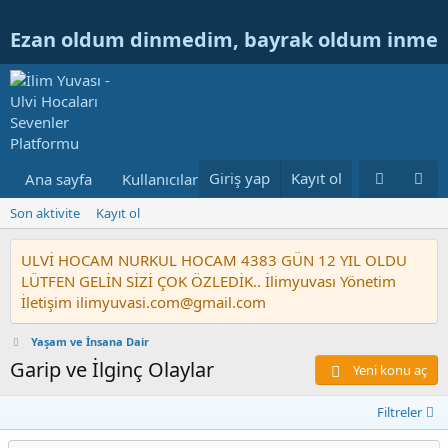
Ezan oldum dinmedim, bayrak oldum inme
Giriş yap
Kayıt ol
Ana sayfa
Kullanıcılar
Ulvi Hocanın Konuları
Nur
Son aktivite
Kayıt ol
ULVİ HOCAM NURKUL HOCAM 4383 GÜN 12 YIL OLDU
LÜTFEN GELİN SİZİ ÇOK ÖZLEDİK.. İlimyuvası Yönetim
İletişim ilimyuvasi.com@gmail.com
Yaşam ve İnsana Dair
Garip ve İlginç Olaylar
Yeni konu aç
Filtreler