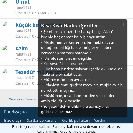
Umut
rana1981
Cevaplar
0
3 Mar 2013
Küçük birçocuk ve dua
Kısa Kısa Hadis-i Şerifler
rana1981
• Şerefli ve kıymetli herhangi bir işe Allâh’ın
Cevaplar
0
22 Şub 2013
ismiyle başlanmaz ise o iş hayırsızdır.
• Müslüman bir kimsenin, bir malda kusur
olduğunu bildiği halde, müşteriye haber
Azim
vermeden satması haramdır.
rana1981
• 'Bizi aldatan bizden değildir.
Cevaplar
0
22 Şub 2013
• Kişi sevdiği ile beraberdir.
• Kim bana bir defa salavat-ı şerife okursa Allah
Tesadüf mü dersiniz?
Teala ona on salat eder.
mucahid67
• Mümin müminin aynasıdır.
Cevaplar
0
25 Ocak 2011
• Kolaylaştırınız, güçleştirmeyiniz, müjdeleyiniz,
nefret ettirmeyiniz.
• Müslüman, insanların elinden ve dilinden
Yaşam ve İnsana Dair
emin olduğu kimsedir.
• Yeryüzündeki mahlûklara acımayana,
göktekiler acımaz
Türkçe (TR)
Bize ulaşın
Şartlar ve kurallar
Gizlilik politikası
Yardım
Ana sayfa
R
Bu site çerezler kullanır. Bu siteyi kullanmaya devam ederek çerez
S
kullanımımızı kabul etmiş olursunuz.