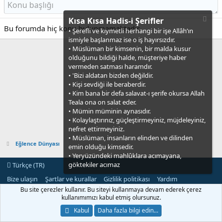
Kısa Kısa Hadis-i Şerifler
Bu forumda hiç konu bulunmamaktadır.
• Şerefli ve kıymetli herhangi bir işe Allâh’ın
ismiyle başlanmaz ise o iş hayırsızdır.
• Müslüman bir kimsenin, bir malda kusur
olduğunu bildiği halde, müşteriye haber
vermeden satması haramdır.
• 'Bizi aldatan bizden değildir.
• Kişi sevdiği ile beraberdir.
• Kim bana bir defa salavat-ı şerife okursa Allah
Teala ona on salat eder.
• Mümin müminin aynasıdır.
• Kolaylaştırınız, güçleştirmeyiniz, müjdeleyiniz,
nefret ettirmeyiniz.
• Müslüman, insanların elinden ve dilinden
Eğlence Dünyası
emin olduğu kimsedir.
• Yeryüzündeki mahlûklara acımayana,
göktekiler acımaz
Türkçe (TR)
Bize ulaşın
Şartlar ve kurallar
Gizlilik politikası
Yardım
Ana sayfa
R
Bu site çerezler kullanır. Bu siteyi kullanmaya devam ederek çerez
S
kullanımımızı kabul etmiş olursunuz.
S
®
Community platform by XenForo
© 2010-2021 XenForo Ltd.
Kabul
Daha fazla bilgi edin…
[XGT] Forum statistics system
- XenGenTr