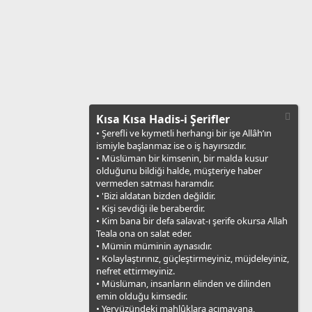
Kısa Kısa Hadis-i Şerifler
• Şerefli ve kıymetli herhangi bir işe Allâh’ın
ismiyle başlanmaz ise o iş hayırsızdır.
• Müslüman bir kimsenin, bir malda kusur
olduğunu bildiği halde, müşteriye haber
vermeden satması haramdır.
• 'Bizi aldatan bizden değildir.
• Kişi sevdiği ile beraberdir.
• Kim bana bir defa salavat-ı şerife okursa Allah
Teala ona on salat eder.
• Mümin müminin aynasıdır.
• Kolaylaştırınız, güçleştirmeyiniz, müjdeleyiniz,
nefret ettirmeyiniz.
• Müslüman, insanların elinden ve dilinden
emin olduğu kimsedir.
• Yeryüzündeki mahlûklara acımayana,