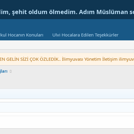
dim, şehit oldum ölmedim. Adım Müslüman 
kul Hocanın Konuları
Ulvi Hocalara Edilen Teşekkürler
LİN SİZİ ÇOK ÖZLEDİK.. İlimyuvası Yönetim İletişim ilimyu
ları