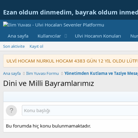
Ezan oldum dinmedim, bayrak oldum inme
Ana sayfa
Kullanıcılar
Ulvi Hocanın Konuları
Nur
Son aktivite
Kayıt ol
ULVİ HOCAM NURKUL HOCAM 4383 GÜN 12 YIL OLDU LÜTFEN GE
Ana sayfa
İlim Yuvası Formu
Yönetimden Kutlama ve Taziye Mesaj
Dini ve Milli Bayramlarımız
Bu forumda hiç konu bulunmamaktadır.