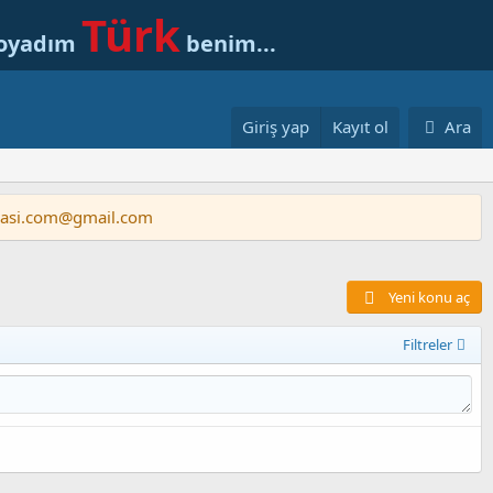
Türk
soyadım
benim...
Giriş yap
Kayıt ol
Ara
vasi.com@gmail.com
Yeni konu aç
Filtreler