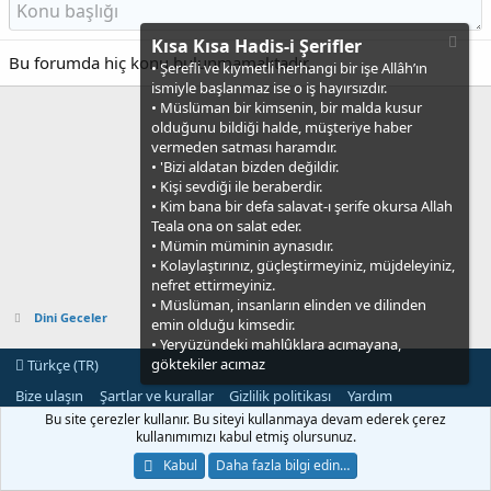
Kısa Kısa Hadis-i Şerifler
Bu forumda hiç konu bulunmamaktadır.
• Şerefli ve kıymetli herhangi bir işe Allâh’ın
ismiyle başlanmaz ise o iş hayırsızdır.
• Müslüman bir kimsenin, bir malda kusur
olduğunu bildiği halde, müşteriye haber
vermeden satması haramdır.
• 'Bizi aldatan bizden değildir.
• Kişi sevdiği ile beraberdir.
• Kim bana bir defa salavat-ı şerife okursa Allah
Teala ona on salat eder.
• Mümin müminin aynasıdır.
• Kolaylaştırınız, güçleştirmeyiniz, müjdeleyiniz,
nefret ettirmeyiniz.
• Müslüman, insanların elinden ve dilinden
Dini Geceler
emin olduğu kimsedir.
• Yeryüzündeki mahlûklara acımayana,
göktekiler acımaz
Türkçe (TR)
Bize ulaşın
Şartlar ve kurallar
Gizlilik politikası
Yardım
Ana sayfa
R
Bu site çerezler kullanır. Bu siteyi kullanmaya devam ederek çerez
S
kullanımımızı kabul etmiş olursunuz.
S
®
Community platform by XenForo
© 2010-2021 XenForo Ltd.
Kabul
Daha fazla bilgi edin…
[XGT] Forum statistics system
- XenGenTr